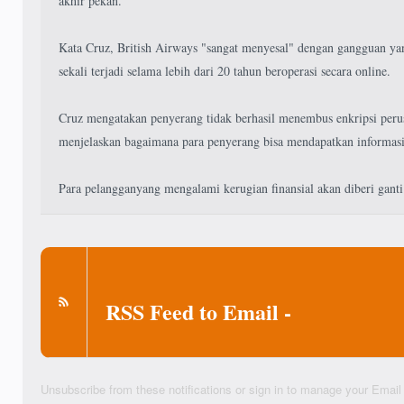
akhir pekan.
Kata Cruz, British Airways "sangat menyesal" dengan gangguan yan
sekali terjadi selama lebih dari 20 tahun beroperasi secara online.
Cruz mengatakan penyerang tidak berhasil menembus enkripsi peru
menjelaskan bagaimana para penyerang bisa mendapatkan informasi
Para pelangganyang mengalami kerugian finansial akan diberi ganti
RSS Feed to Email -
Unsubscribe from these notifications
or sign in to manage your
Email