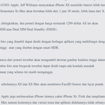
 (COO) Apple, Jeff Williams menyatakan iPhone XS memiliki baterei lebih la
Sementara Xs Max akan bertahan lebih dari 1 jam 30 menit, lebih lama dari X
g ditingkatkan, dua ponsel dengan harga termurah 1299 dollar AS ini akan
l-SIM atau Dual SIM Dual Standby (DSDS).
, foto yang diambil dapat diedit dengan berbagai aplikasi yang multifungsi den
 tinggi atau yang disebut dengan smart HDR.
mera dari ponsel tersebut akan mengambil deretan gambar kualitas tinggi dala
mbar foto atau bergerak tersebut dapat diedit tanpa ada kendala masalah
naan yang selama ini masih menganggu.
l sebelumnya XS dan XS Max akan membawa FaceID Sensor dan layar penuh.
Apple juga meluncurkan iPhone lainnya yakni iPhone Xr. Fisik dan tampilann
 Max namun kontennya dan variasi tema dan aplikasi didalamnya tidak sebany