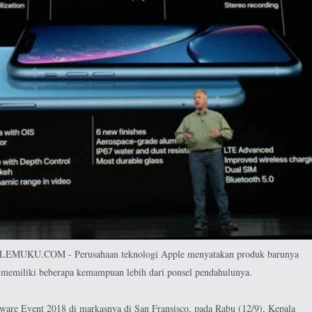
MUKU.COM - Perusahaan teknologi Apple menyatakan produk barunya
memiliki beberapa kemampuan lebih dari ponsel pendahulunya.
are Event 2018 di markasnya di San Fransisco, pada Rabu (12/9), Kepala