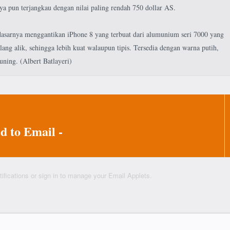
 pun terjangkau dengan nilai paling rendah 750 dollar AS.
 dasarnya menggantikan iPhone 8 yang terbuat dari alumunium seri 7000 yang
lang alik, sehingga lebih kuat walaupun tipis. Tersedia dengan warna putih,
uning. (Albert Batlayeri)
d to Email -
ifications
or sign in to manage your
Email Applets.