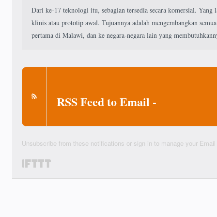
Dari ke-17 teknologi itu, sebagian tersedia secara komersial. Yang 
klinis atau prototip awal. Tujuannya adalah mengembangkan semua
pertama di Malawi, dan ke negara-negara lain yang membutuhkan
RSS Feed to Email -
Unsubscribe from these notifications
or sign in to manage your
Email